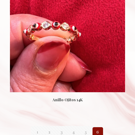
Anillo Ojitos 14K
1
2
3
4
5
6