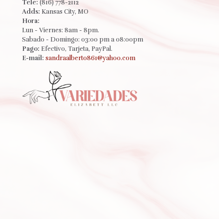
Tele:
(816) 778-2112
Adds:
Kansas City, MO
Hora:
Lun - Viernes: 8am - 8pm.
Sabado - Domingo: 03:00 pm a 08:00pm
Pago:
Efectivo, Tarjeta, PayPal.
E-mail:
sandraalberto861@yahoo.com