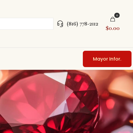
0
(816) 778-2112
$0.00
Mayor Infor.