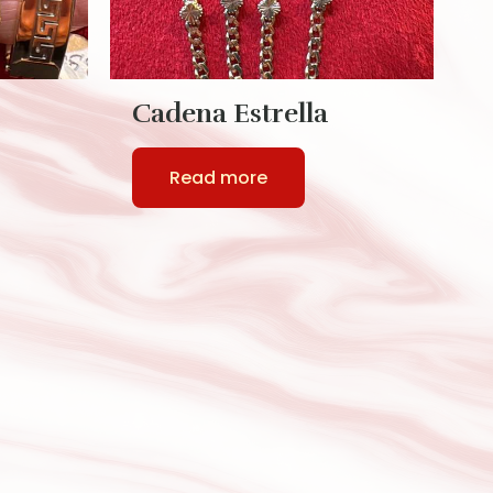
Cadena Estrella
C
S
Read more