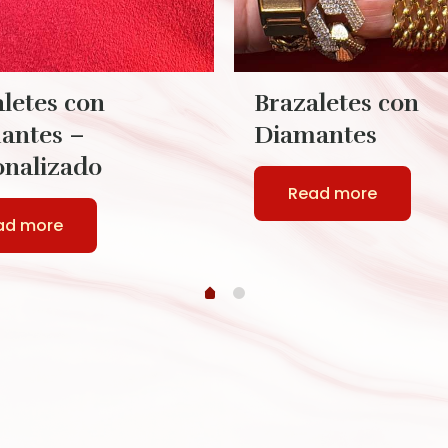
letes con
Brazaletes con
antes –
Diamantes
onalizado
Read more
ad more