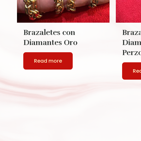
Brazaletes con
Braza
Diamantes Oro
Diam
Perz
Read more
Re