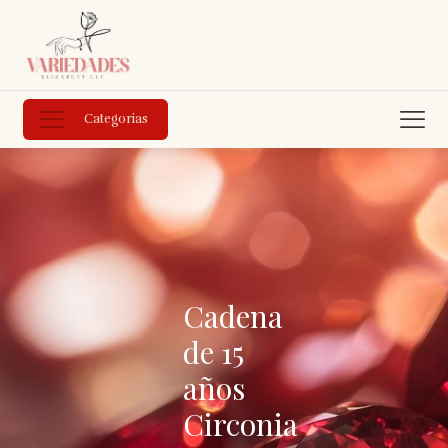
Categorias
Cadena
de 15
años
Circonia