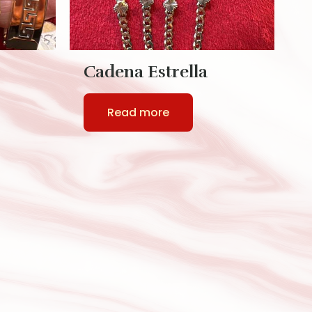
Cadena Estrella
C
S
Read more