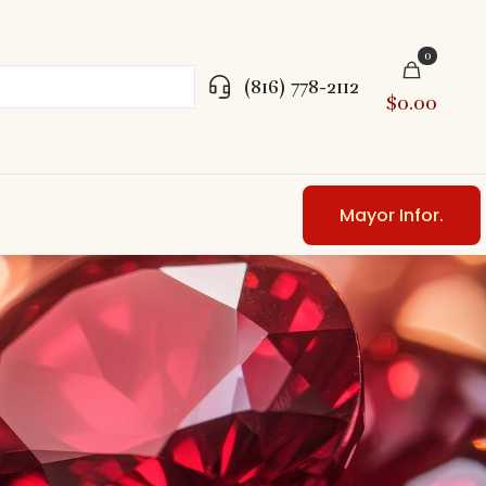
0
(816) 778-2112
$0.00
Mayor Infor.