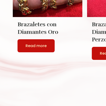
Brazaletes con
Braza
Diamantes Oro
Diam
Perz
Read more
Re