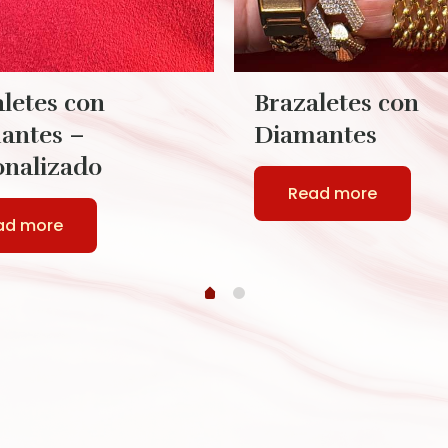
letes con
Brazaletes con
antes –
Diamantes
onalizado
Read more
ad more