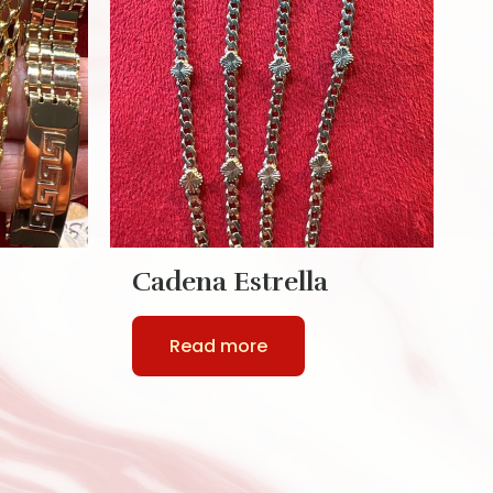
Cadena Estrella
C
S
Read more