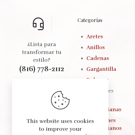
Categorías
Aretes
¿Lista para
Anillos
transformar tu
Cadenas
estilo?
(816) 778-2112
Gargantilla
Pulseras
Brazaletes
Seleccionamos cada
Fajas
producto con
Colombianas
cuidado para
ofrecerte calidad,
Pantalones
This website uses cookies
estilo y total
Colombianos
to improve your
confianza en cada