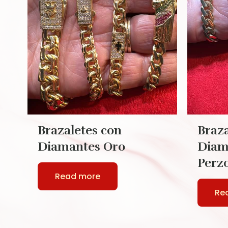
Brazaletes con
Braza
Diamantes Oro
Diam
Perz
Read more
Re