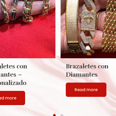
letes con
Brazaletes con
antes –
Diamantes
onalizado
Read more
ad more