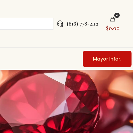
0
(816) 778-2112
$0.00
Mayor Infor.