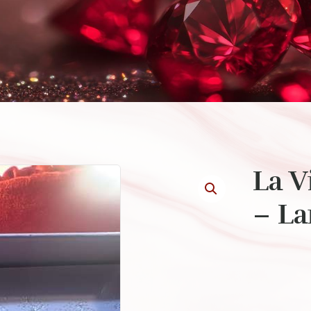
La V
– L