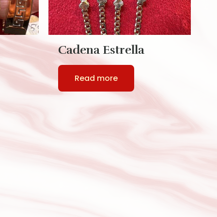
Cadena Estrella
C
S
Read more