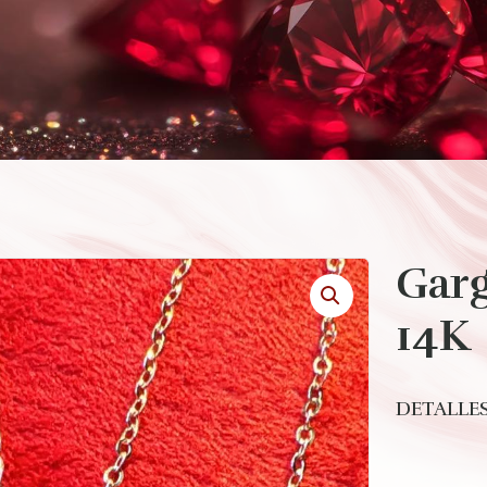
Garg
14K
DETALLES