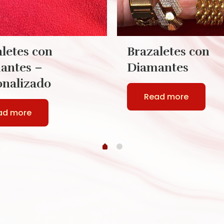
letes con
Brazaletes con
antes –
Diamantes
onalizado
Read more
ad more