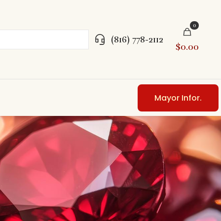
0
(816) 778-2112
$0.00
Mayor Infor.