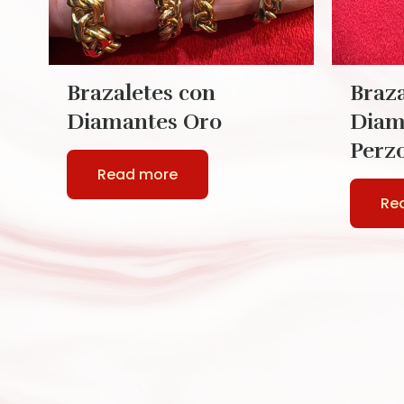
Brazaletes con
Braza
Diamantes Oro
Diam
Perz
Read more
Re