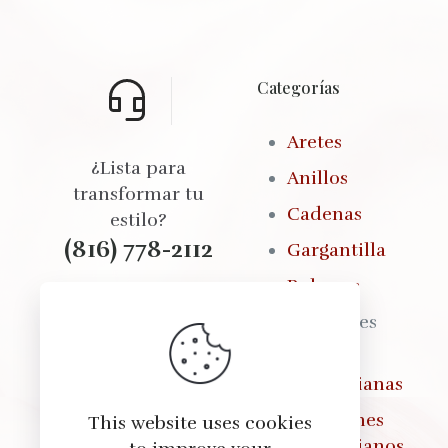
Categorías
Aretes
¿Lista para
Anillos
transformar tu
Cadenas
estilo?
(816) 778-2112
Gargantilla
Pulseras
Brazaletes
Seleccionamos cada
Fajas
producto con
Colombianas
cuidado para
ofrecerte calidad,
Pantalones
This website uses cookies
estilo y total
Colombianos