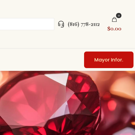
0
(816) 778-2112
$0.00
Mayor Infor.