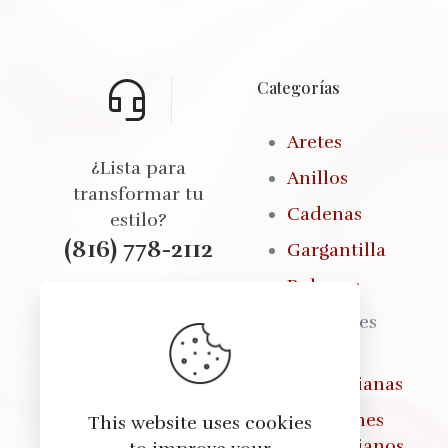
Categorías
Aretes
¿Lista para
Anillos
transformar tu
Cadenas
estilo?
(816) 778-2112
Gargantilla
Pulseras
Brazaletes
Seleccionamos cada
Fajas
producto con
Colombianas
cuidado para
ofrecerte calidad,
Pantalones
This website uses cookies
estilo y total
Colombianos