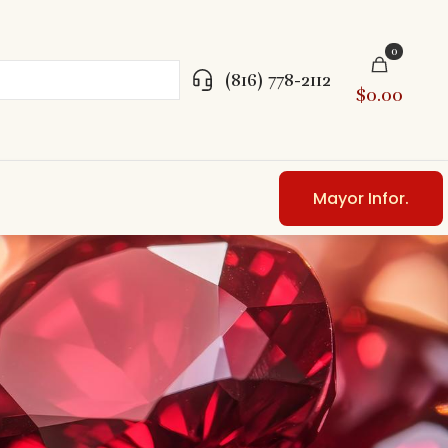
0
(816) 778-2112
$0.00
Mayor Infor.