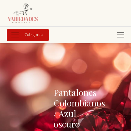
Categorias
Pantalones
Colombianos
/ Azul
oscuro