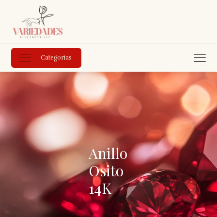
Categorias
Anillo
Osito
14K