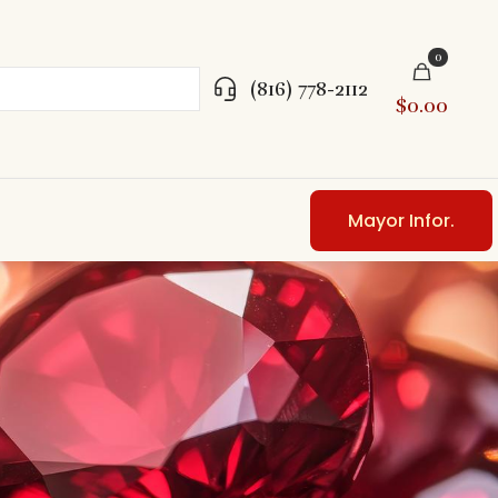
0
(816) 778-2112
$0.00
Mayor Infor.