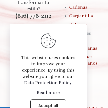
transformar tu
Cadenas
estilo?
(816) 778-2112
Gargantilla
Pulseras
Brazaletes
Seleccionamos cada
Fajas
producto con
Colombianas
cuidado para
ofrecerte calidad,
Pantalones
This website uses cookies
estilo y total
Colombianos
to improve your
confianza en cada
experience. By using this
compra.
website you agree to our
Data Protection Policy
.
Read more
Accept all